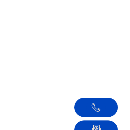
05136 –
9724346
mail@ahnsbecker-